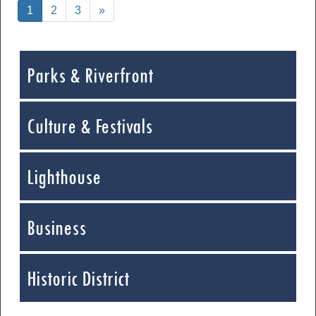
f
1
2
3
»
Parks & Riverfront
Culture & Festivals
Lighthouse
Business
Historic District